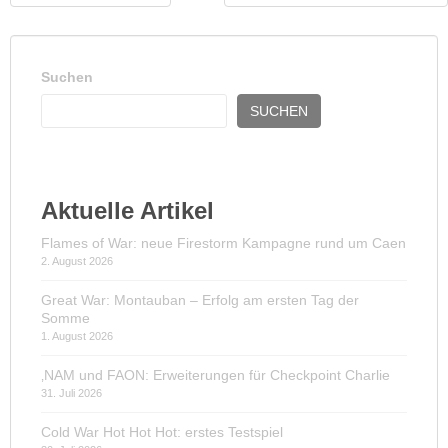
Suchen
SUCHEN
Aktuelle Artikel
Flames of War: neue Firestorm Kampagne rund um Caen
2. August 2026
Great War: Montauban – Erfolg am ersten Tag der
Somme
1. August 2026
‚NAM und FAON: Erweiterungen für Checkpoint Charlie
31. Juli 2026
Cold War Hot Hot Hot: erstes Testspiel