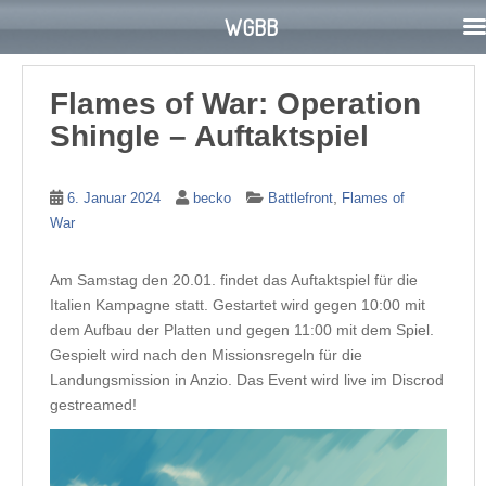
WGBB
S
k
Flames of War: Operation
i
Shingle – Auftaktspiel
p
t
o
,
6. Januar 2024
becko
Battlefront
Flames of
m
War
a
i
Am Samstag den 20.01. findet das Auftaktspiel für die
n
Italien Kampagne statt. Gestartet wird gegen 10:00 mit
c
dem Aufbau der Platten und gegen 11:00 mit dem Spiel.
o
Gespielt wird nach den Missionsregeln für die
n
Landungsmission in Anzio. Das Event wird live im Discrod
t
gestreamed!
e
n
t