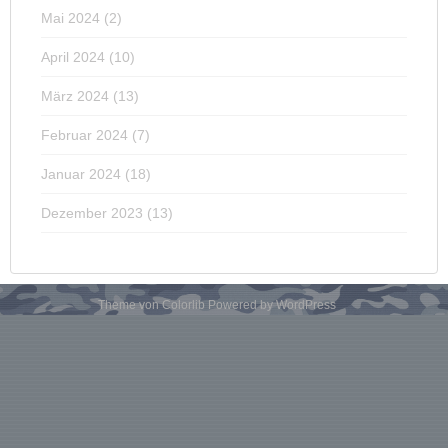
Mai 2024
(2)
April 2024
(10)
März 2024
(13)
Februar 2024
(7)
Januar 2024
(18)
Dezember 2023
(13)
Theme von
Colorlib
Powered by
WordPress