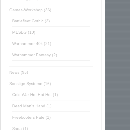
Games-Workshop
(36)
Battlefleet Gothic
(3)
MESBG
(10)
Warhammer 40k
(21)
Warhammer Fantasy
(2)
News
(95)
Sonstige Systeme
(16)
Cold War Hot Hot Hot
(1)
Dead Man's Hand
(1)
Freebooters Fate
(1)
Saga
(1)