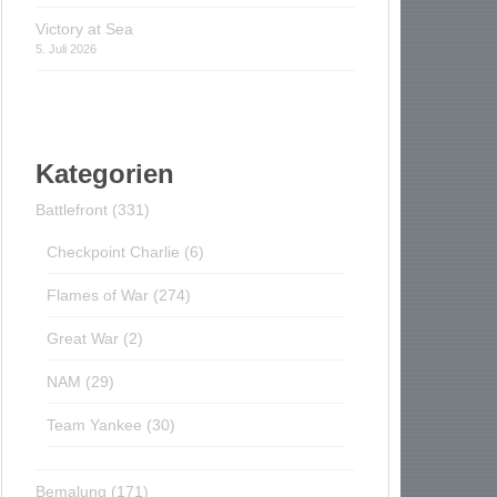
Victory at Sea
5. Juli 2026
Kategorien
Battlefront
(331)
Checkpoint Charlie
(6)
Flames of War
(274)
Great War
(2)
NAM
(29)
Team Yankee
(30)
Bemalung
(171)