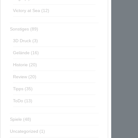
Victory at Sea
(12)
Sonstiges
(89)
3D Druck
(3)
Gelände
(16)
Historie
(20)
Review
(20)
Tipps
(35)
ToDo
(13)
Spiele
(48)
Uncategorized
(1)