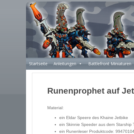
S
k
i
p
t
o
m
a
i
Startseite
Anleitungen
Battlefront Miniaturen
n
c
o
n
Runenprophet auf Jet
t
e
n
Material:
t
ein Eldar Speere des Khaine Jetbike
ein Skinnie Speeder aus dem Starship
ein Runenleser Produktcode: 9947010