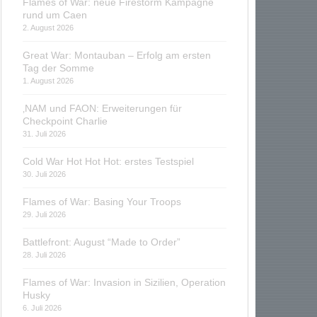
Flames of War: neue Firestorm Kampagne
rund um Caen
2. August 2026
Great War: Montauban – Erfolg am ersten
Tag der Somme
1. August 2026
‚NAM und FAON: Erweiterungen für
Checkpoint Charlie
31. Juli 2026
Cold War Hot Hot Hot: erstes Testspiel
30. Juli 2026
Flames of War: Basing Your Troops
29. Juli 2026
Battlefront: August “Made to Order”
28. Juli 2026
Flames of War: Invasion in Sizilien, Operation
Husky
6. Juli 2026