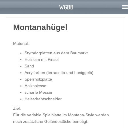
WGBB
S
k
Montanahügel
i
p
t
Material:
o
Styrodorplatten aus dem Baumarkt
m
Holzleim mit Pinsel
a
Sand
i
Acrylfarben (terracotta und honiggelb)
n
Sperrholzplatte
c
Holzspiesse
o
scharfe Messer
n
Heissdrahtschneider
t
Ziel:
e
Für die variable Spielplatte im Montana-Style werden
n
noch zusätzliche Geländestücke benötigt.
t