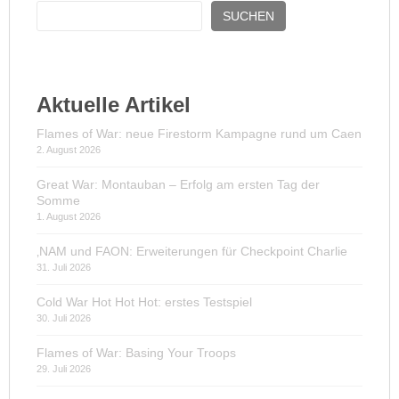
SUCHEN
Aktuelle Artikel
Flames of War: neue Firestorm Kampagne rund um Caen
2. August 2026
Great War: Montauban – Erfolg am ersten Tag der
Somme
1. August 2026
‚NAM und FAON: Erweiterungen für Checkpoint Charlie
31. Juli 2026
Cold War Hot Hot Hot: erstes Testspiel
30. Juli 2026
Flames of War: Basing Your Troops
29. Juli 2026