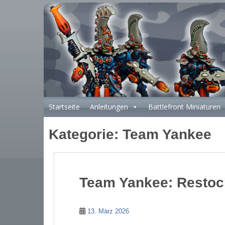
S
k
i
p
t
o
m
a
i
Startseite
Anleitungen
Battlefront Miniaturen
n
c
Kategorie:
Team Yankee
o
n
t
e
n
Team Yankee: Restoc
t
13. März 2026