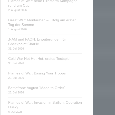
Flames of War: neue Firestorm Kampagne
rund um Caen
2. August 2026
Great War: Montauban – Erfolg am ersten
Tag der Somme
1. August 2026
‚NAM und FAON: Erweiterungen für
Checkpoint Charlie
31. Juli 2026
Cold War Hot Hot Hot: erstes Testspiel
30. Juli 2026
Flames of War: Basing Your Troops
29. Juli 2026
Battlefront: August “Made to Order”
28. Juli 2026
Flames of War: Invasion in Sizilien, Operation
Husky
6. Juli 2026