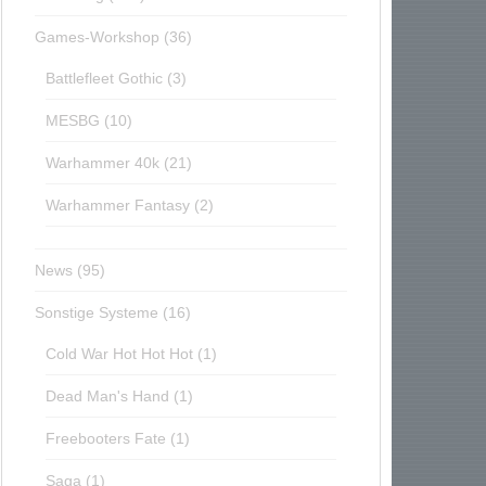
Games-Workshop
(36)
Battlefleet Gothic
(3)
MESBG
(10)
Warhammer 40k
(21)
Warhammer Fantasy
(2)
News
(95)
Sonstige Systeme
(16)
Cold War Hot Hot Hot
(1)
Dead Man's Hand
(1)
Freebooters Fate
(1)
Saga
(1)