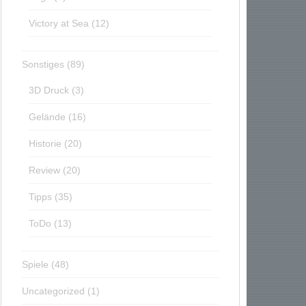
Victory at Sea
(12)
Sonstiges
(89)
3D Druck
(3)
Gelände
(16)
Historie
(20)
Review
(20)
Tipps
(35)
ToDo
(13)
Spiele
(48)
Uncategorized
(1)