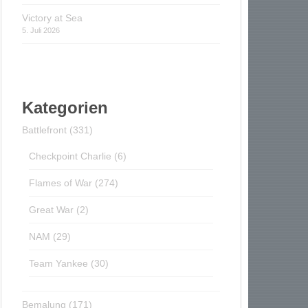
Victory at Sea
5. Juli 2026
Kategorien
Battlefront
(331)
Checkpoint Charlie
(6)
Flames of War
(274)
Great War
(2)
NAM
(29)
Team Yankee
(30)
Bemalung
(171)