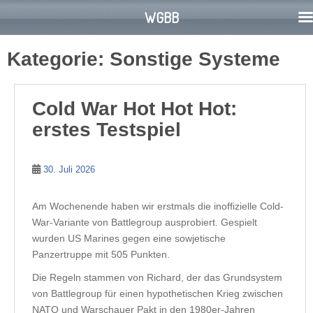
WGBB
S
Kategorie:
Sonstige Systeme
k
i
p
Cold War Hot Hot Hot:
t
o
erstes Testspiel
m
a
30. Juli 2026
i
n
c
Am Wochenende haben wir erstmals die inoffizielle Cold-
o
War-Variante von Battlegroup ausprobiert. Gespielt
n
wurden US Marines gegen eine sowjetische
t
Panzertruppe mit 505 Punkten.
e
Die Regeln stammen von Richard, der das Grundsystem
n
von Battlegroup für einen hypothetischen Krieg zwischen
t
NATO und Warschauer Pakt in den 1980er-Jahren