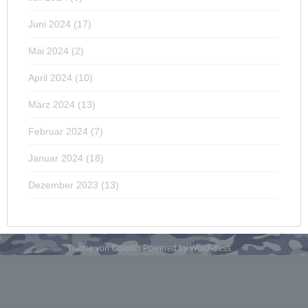
Juni 2024
(17)
Mai 2024
(2)
April 2024
(10)
März 2024
(13)
Februar 2024
(7)
Januar 2024
(18)
Dezember 2023
(13)
Theme von
Colorlib
Powered by
WordPress