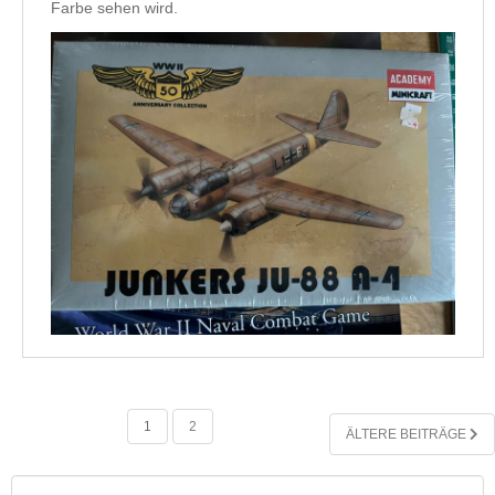
Farbe sehen wird.
SEITENNUMMERIERUNG
1
2
ÄLTERE BEITRÄGE
DER
BEITRÄGE