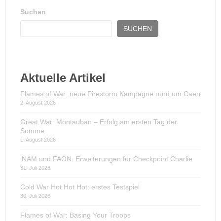
Suchen
SUCHEN
Aktuelle Artikel
Flames of War: neue Firestorm Kampagne rund um Caen
2. August 2026
Great War: Montauban – Erfolg am ersten Tag der
Somme
1. August 2026
‚NAM und FAON: Erweiterungen für Checkpoint Charlie
31. Juli 2026
Cold War Hot Hot Hot: erstes Testspiel
30. Juli 2026
Flames of War: Basing Your Troops