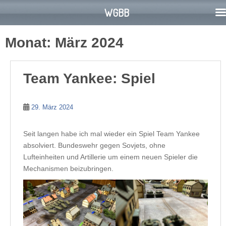
WGBB
S
Monat:
März 2024
k
i
p
Team Yankee: Spiel
t
o
m
29. März 2024
a
i
Seit langen habe ich mal wieder ein Spiel Team Yankee
n
absolviert. Bundeswehr gegen Sovjets, ohne
c
Lufteinheiten und Artillerie um einem neuen Spieler die
o
Mechanismen beizubringen.
n
t
e
n
t