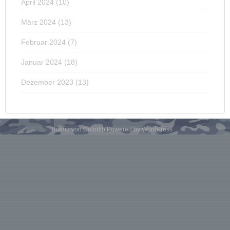
April 2024
(10)
März 2024
(13)
Februar 2024
(7)
Januar 2024
(18)
Dezember 2023
(13)
Theme von
Colorlib
Powered by
WordPress