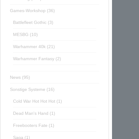
Games-Workshop
(36)
Battlefleet Gothic
(3)
MESBG
(10)
Warhammer 40k
(21)
Warhammer Fantasy
(2)
News
(95)
Sonstige Systeme
(16)
Cold War Hot Hot Hot
(1)
Dead Man's Hand
(1)
Freebooters Fate
(1)
Saga
(1)