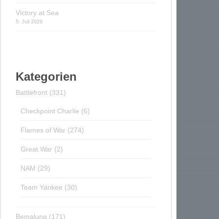
Victory at Sea
5. Juli 2026
Kategorien
Battlefront
(331)
Checkpoint Charlie
(6)
Flames of War
(274)
Great War
(2)
NAM
(29)
Team Yankee
(30)
Bemalung
(171)