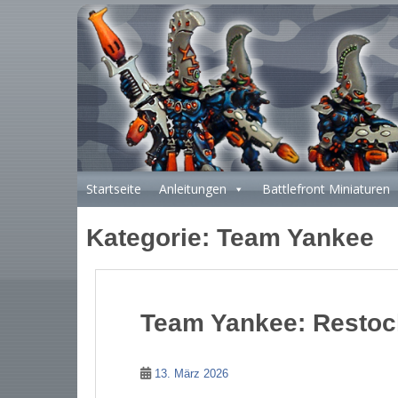
S
k
i
p
t
o
m
a
i
Startseite
Anleitungen
Battlefront Miniaturen
n
c
Kategorie:
Team Yankee
o
n
t
e
n
Team Yankee: Restoc
t
13. März 2026