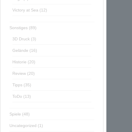
Victory at Sea
(12)
Sonstiges
(89)
3D Druck
(3)
Gelände
(16)
Historie
(20)
Review
(20)
Tipps
(35)
ToDo
(13)
Spiele
(48)
Uncategorized
(1)