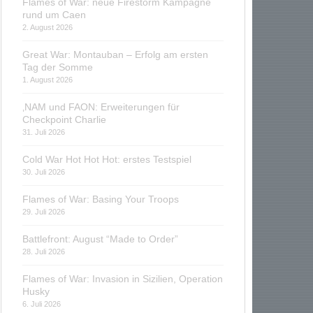
Flames of War: neue Firestorm Kampagne
rund um Caen
2. August 2026
Great War: Montauban – Erfolg am ersten
Tag der Somme
1. August 2026
‚NAM und FAON: Erweiterungen für
Checkpoint Charlie
31. Juli 2026
Cold War Hot Hot Hot: erstes Testspiel
30. Juli 2026
Flames of War: Basing Your Troops
29. Juli 2026
Battlefront: August “Made to Order”
28. Juli 2026
Flames of War: Invasion in Sizilien, Operation
Husky
6. Juli 2026