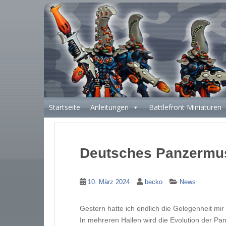
S
k
i
p
t
o
m
a
i
Startseite
Anleitungen
Battlefront Miniaturen
n
c
o
n
Deutsches Panzermu
t
e
n
10. März 2024
becko
News
t
Gestern hatte ich endlich die Gelegenheit mi
In mehreren Hallen wird die Evolution der Pan