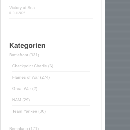
Victory at Sea
5. Juli 2026
Kategorien
Battlefront
(331)
Checkpoint Charlie
(6)
Flames of War
(274)
Great War
(2)
NAM
(29)
Team Yankee
(30)
Bemalung
(171)