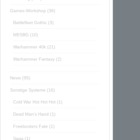
Games-Workshop
(36)
Battlefleet Gothic
(3)
MESBG
(10)
Warhammer 40k
(21)
Warhammer Fantasy
(2)
News
(95)
Sonstige Systeme
(16)
Cold War Hot Hot Hot
(1)
Dead Man's Hand
(1)
Freebooters Fate
(1)
Saga
(1)