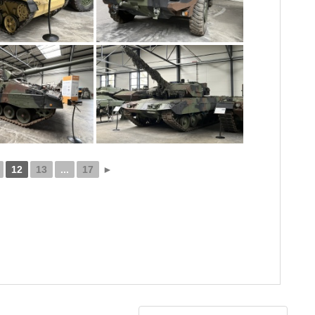
12
13
...
17
►