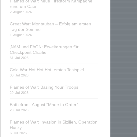
Flames of War: neue Firestorm Kampagne
rund um Caen
2. August 2026
Great War: Montauban – Erfolg am ersten
Tag der Somme
1. August 2026
‚NAM und FAON: Erweiterungen für
Checkpoint Charlie
31. Juli 2026
Cold War Hot Hot Hot: erstes Testspiel
30. Juli 2026
Flames of War: Basing Your Troops
29. Juli 2026
Battlefront: August “Made to Order”
28. Juli 2026
Flames of War: Invasion in Sizilien, Operation
Husky
6. Juli 2026