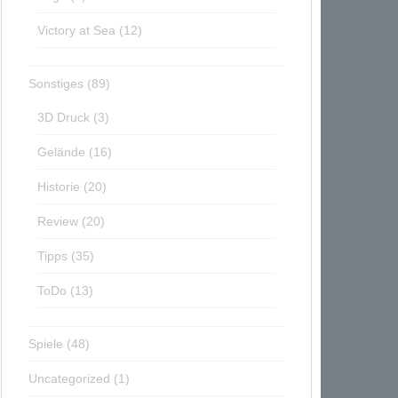
Victory at Sea
(12)
Sonstiges
(89)
3D Druck
(3)
Gelände
(16)
Historie
(20)
Review
(20)
Tipps
(35)
ToDo
(13)
Spiele
(48)
Uncategorized
(1)