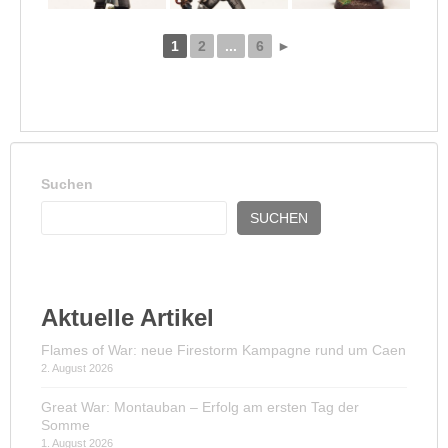
1
2
...
6
►
Suchen
SUCHEN
Aktuelle Artikel
Flames of War: neue Firestorm Kampagne rund um Caen
2. August 2026
Great War: Montauban – Erfolg am ersten Tag der
Somme
1. August 2026