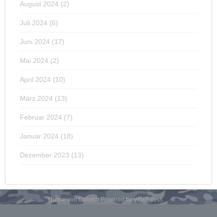
August 2024
(2)
Juli 2024
(6)
Juni 2024
(17)
Mai 2024
(2)
April 2024
(10)
März 2024
(13)
Februar 2024
(7)
Januar 2024
(18)
Dezember 2023
(13)
Theme von
Colorlib
Powered by
WordPress