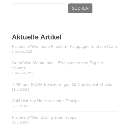
SUCHEN
Aktuelle Artikel
Flames of War: neue Firestorm Kampagne rund um Caen
2. August 2026
Great War: Montauban – Erfolg am ersten Tag der
Somme
1. August 2026
‚NAM und FAON: Erweiterungen für Checkpoint Charlie
31. Juli 2026
Cold War Hot Hot Hot: erstes Testspiel
30. Juli 2026
Flames of War: Basing Your Troops
29. Juli 2026