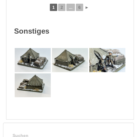
1
2
...
6
►
Sonstiges
Suchen