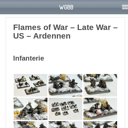
WGBB
S
k
Flames of War – Late War –
i
US – Ardennen
p
t
o
m
Infanterie
a
i
n
c
o
n
t
e
n
t