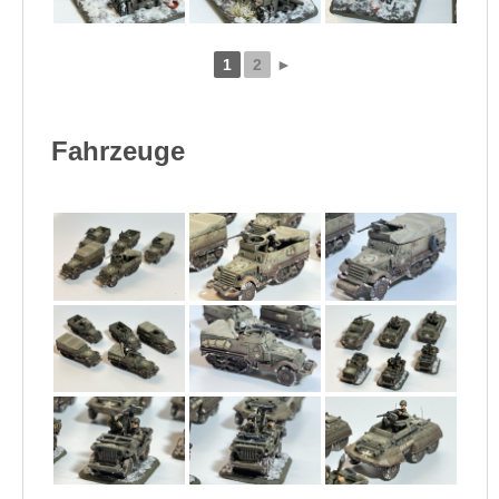
1
2
►
Fahrzeuge