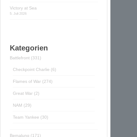
Victory at Sea
5. Juli 2026
Kategorien
Battlefront
(331)
Checkpoint Charlie
(6)
Flames of War
(274)
Great War
(2)
NAM
(29)
Team Yankee
(30)
Bemalung
(171)