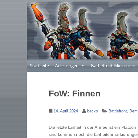
S
k
i
p
t
o
m
a
i
Startseite
Anleitungen
Battlefront Miniaturen
n
c
o
n
FoW: Finnen
t
e
n
,
14. April 2024
becko
Battlefront
Bem
t
Die letzte Einheit in der Armee ist ein Plato
sind kommen noch die Einheitenmarkierungen 