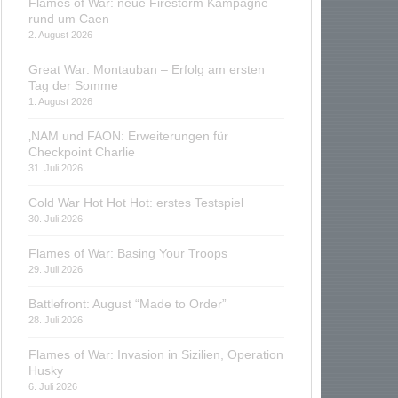
Flames of War: neue Firestorm Kampagne
rund um Caen
2. August 2026
Great War: Montauban – Erfolg am ersten
Tag der Somme
1. August 2026
‚NAM und FAON: Erweiterungen für
Checkpoint Charlie
31. Juli 2026
Cold War Hot Hot Hot: erstes Testspiel
30. Juli 2026
Flames of War: Basing Your Troops
29. Juli 2026
Battlefront: August “Made to Order”
28. Juli 2026
Flames of War: Invasion in Sizilien, Operation
Husky
6. Juli 2026