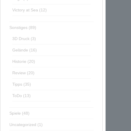
Victory at Sea
(12)
Sonstiges
(89)
3D Druck
(3)
Gelände
(16)
Historie
(20)
Review
(20)
Tipps
(35)
ToDo
(13)
Spiele
(48)
Uncategorized
(1)