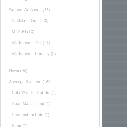
Games-Workshop
(36)
Battlefleet Gothic
(3)
MESBG
(10)
Warhammer 40k
(21)
Warhammer Fantasy
(2)
News
(95)
Sonstige Systeme
(16)
Cold War Hot Hot Hot
(1)
Dead Man's Hand
(1)
Freebooters Fate
(1)
Saga
(1)