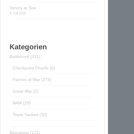
Victory at Sea
5. Juli 2026
Kategorien
Battlefront
(331)
Checkpoint Charlie
(6)
Flames of War
(274)
Great War
(2)
NAM
(29)
Team Yankee
(30)
Bemalung
(171)