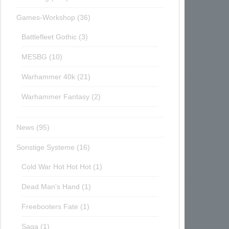
Games-Workshop
(36)
Battlefleet Gothic
(3)
MESBG
(10)
Warhammer 40k
(21)
Warhammer Fantasy
(2)
News
(95)
Sonstige Systeme
(16)
Cold War Hot Hot Hot
(1)
Dead Man's Hand
(1)
Freebooters Fate
(1)
Saga
(1)