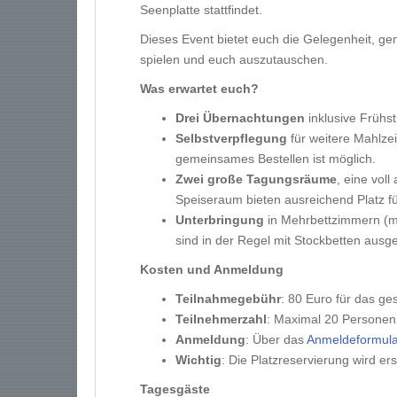
Seenplatte stattfindet.
Dieses Event bietet euch die Gelegenheit, ge
spielen und euch auszutauschen.
Was erwartet euch?
Drei Übernachtungen
inklusive Frühs
Selbstverpflegung
für weitere Mahlzei
gemeinsames Bestellen ist möglich.
Zwei große Tagungsräume
, eine voll
Speiseraum bieten ausreichend Platz für 
Unterbringung
in Mehrbettzimmern (m
sind in der Regel mit Stockbetten ausge
Kosten und Anmeldung
Teilnahmegebühr
: 80 Euro für das 
Teilnehmerzahl
: Maximal 20 Personen
Anmeldung
: Über das
Anmeldeformula
Wichtig
: Die Platzreservierung wird er
Tagesgäste