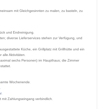
meinsam mit Gleichgesinnten zu malen, zu basteln, zu
tück und Endreinigung.
ten; diverse Lieferservices stehen zur Verfügung, und
 ausgestattete Küche, ein Grillplatz mit Grillhütte und ein
alle Aktivitäten.
aximal sechs Personen) im Haupthaus; die Zimmer
stattet.
gesamte Wochenende.
.
r
.
st mit Zahlungseingang verbindlich.