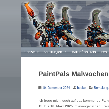
S
k
i
p
t
o
m
a
i
Startseite
Anleitungen
Battlefront Miniaturen
n
c
o
n
PaintPals Malwochen
t
e
n
19. Dezember 2024
becko
Bemalung
t
Ich freue mich, euch auf das kommende
Pain
13. bis 16. März 2025
im evangelischen Freiz