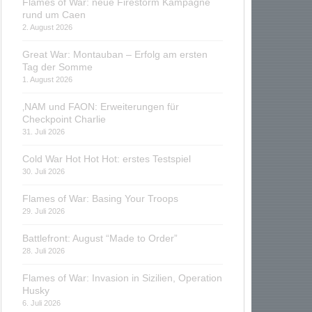
Flames of War: neue Firestorm Kampagne
rund um Caen
2. August 2026
Great War: Montauban – Erfolg am ersten
Tag der Somme
1. August 2026
‚NAM und FAON: Erweiterungen für
Checkpoint Charlie
31. Juli 2026
Cold War Hot Hot Hot: erstes Testspiel
30. Juli 2026
Flames of War: Basing Your Troops
29. Juli 2026
Battlefront: August “Made to Order”
28. Juli 2026
Flames of War: Invasion in Sizilien, Operation
Husky
6. Juli 2026