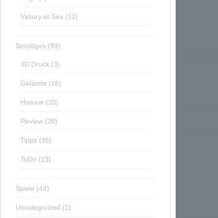
Victory at Sea
(12)
Sonstiges
(89)
3D Druck
(3)
Gelände
(16)
Historie
(20)
Review
(20)
Tipps
(35)
ToDo
(13)
Spiele
(48)
Uncategorized
(1)