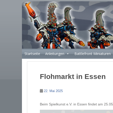
S
k
i
p
t
o
m
a
i
Startseite
Anleitungen
Battlefront Miniaturen
n
c
o
n
Flohmarkt in Essen
t
e
n
22. Mai 2025
t
Beim Spielkunst e.V. in Essen findet am 25.05