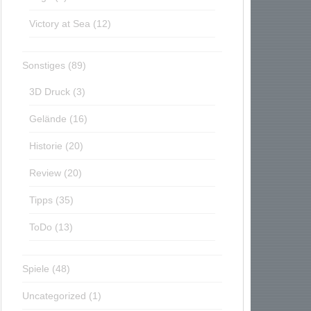
Victory at Sea
(12)
Sonstiges
(89)
3D Druck
(3)
Gelände
(16)
Historie
(20)
Review
(20)
Tipps
(35)
ToDo
(13)
Spiele
(48)
Uncategorized
(1)