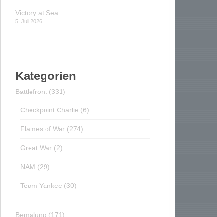
Victory at Sea
5. Juli 2026
Kategorien
Battlefront
(331)
Checkpoint Charlie
(6)
Flames of War
(274)
Great War
(2)
NAM
(29)
Team Yankee
(30)
Bemalung
(171)