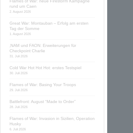
Flames of War: neue Firestorm Kampagne
rund um Caen
2. August 2026
Great War: Montauban – Erfolg am ersten
Tag der Somme
1. August 2026
‚NAM und FAON: Erweiterungen für
Checkpoint Charlie
31. Juli 2026
Cold War Hot Hot Hot: erstes Testspiel
30. Juli 2026
Flames of War: Basing Your Troops
29. Juli 2026
Battlefront: August “Made to Order”
28. Juli 2026
Flames of War: Invasion in Sizilien, Operation
Husky
6. Juli 2026